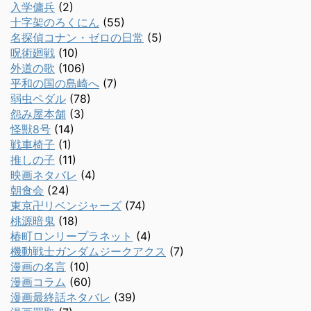
入学傭兵
(2)
十字架のろくにん
(55)
名探偵コナン・ゼロの日常
(5)
呪術廻戦
(10)
外道の歌
(106)
平和の国の島崎へ
(7)
弱虫ペダル
(78)
怨み屋本舗
(3)
怪獣8号
(14)
戦車椅子
(1)
推しの子
(11)
映画ネタバレ
(4)
朝食会
(24)
東京卍リベンジャーズ
(74)
桃源暗鬼
(18)
椿町ロンリープラネット
(4)
機動戦士ガンダムジークアクス
(7)
漫画の名言
(10)
漫画コラム
(60)
漫画最終話ネタバレ
(39)