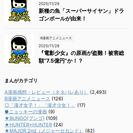
2025/11/29
新種の魚「スーパーサイヤン」ドラ
ゴンボールが由来！
B漫画アニメニュース
2025/11/28
『電影少女』の原画が盗難！被害総
額“7.5億円”か！？
まんがカテゴリ
A漫画感想・レビュー（ネタバレあり）
(2,493)
B漫画アニメニュース
(126)
◎「漫才女子！」「漫才少女！」
(17)
●ニョッキーの漫画
(9)
★BUNGO(ブンゴ)
(109)
★HUNTER×HUNTER
(24)
★MAJOR 2nd（メジャーセカンド）
(82)