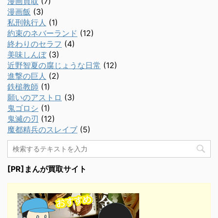
漫画買取
(7)
漫画飯
(3)
私刑執行人
(1)
約束のネバーランド
(12)
終わりのセラフ
(4)
美味しんぼ
(3)
近野智夏の腐じょうな日常
(12)
進撃の巨人
(2)
鉄槌教師
(1)
願いのアストロ
(3)
鬼ゴロシ
(1)
鬼滅の刃
(12)
魔都精兵のスレイブ
(5)
[PR]まんが買取サイト