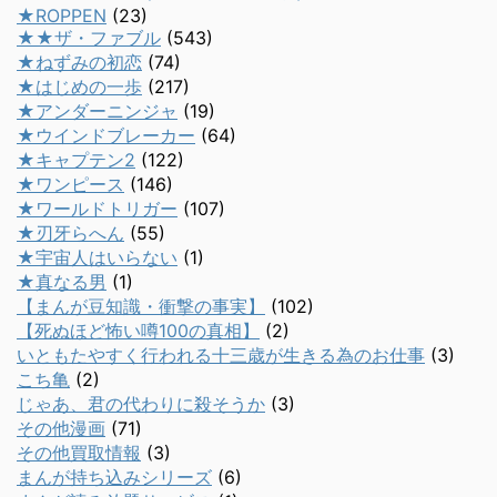
★ROPPEN
(23)
★★ザ・ファブル
(543)
★ねずみの初恋
(74)
★はじめの一歩
(217)
★アンダーニンジャ
(19)
★ウインドブレーカー
(64)
★キャプテン2
(122)
★ワンピース
(146)
★ワールドトリガー
(107)
★刃牙らへん
(55)
★宇宙人はいらない
(1)
★真なる男
(1)
【まんが豆知識・衝撃の事実】
(102)
【死ぬほど怖い噂100の真相】
(2)
いともたやすく行われる十三歳が生きる為のお仕事
(3)
こち亀
(2)
じゃあ、君の代わりに殺そうか
(3)
その他漫画
(71)
その他買取情報
(3)
まんが持ち込みシリーズ
(6)