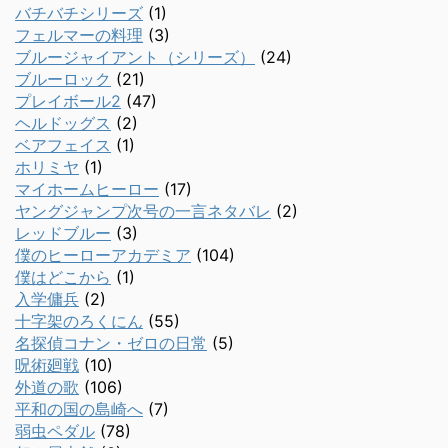
バチバチシリーズ
(1)
フェルマーの料理
(3)
ブルージャイアント（シリーズ）
(24)
ブルーロック
(21)
プレイボール2
(47)
ヘルドッグス
(2)
ベアフェイス
(1)
ホリミヤ
(1)
マイホームヒーロー
(17)
ヤングジャンプ次号の一言ネタバレ
(2)
レッドブルー
(3)
僕のヒーローアカデミア
(104)
僕はどこから
(1)
入学傭兵
(2)
十字架のろくにん
(55)
名探偵コナン・ゼロの日常
(5)
呪術廻戦
(10)
外道の歌
(106)
平和の国の島崎へ
(7)
弱虫ペダル
(78)