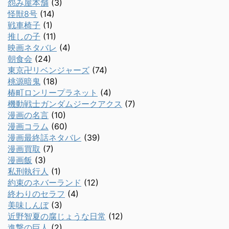
怨み屋本舗
(3)
怪獣8号
(14)
戦車椅子
(1)
推しの子
(11)
映画ネタバレ
(4)
朝食会
(24)
東京卍リベンジャーズ
(74)
桃源暗鬼
(18)
椿町ロンリープラネット
(4)
機動戦士ガンダムジークアクス
(7)
漫画の名言
(10)
漫画コラム
(60)
漫画最終話ネタバレ
(39)
漫画買取
(7)
漫画飯
(3)
私刑執行人
(1)
約束のネバーランド
(12)
終わりのセラフ
(4)
美味しんぼ
(3)
近野智夏の腐じょうな日常
(12)
進撃の巨人
(2)