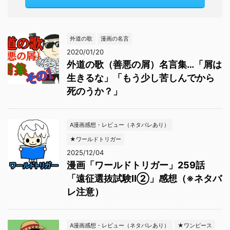
外道の歌
漫画の名言
2020/01/20
外道の歌（善悪の屑）名言集…「屑は
生きるな」「もう少し苦しんでから
死のうか？」
A漫画感想・レビュー（ネタバレあり）
★ワールドトリガー
2025/12/04
漫画「ワールドトリガー」259話
「遠征選抜試験Ⅱ②」感想（※ネタバ
レ注意）
A漫画感想・レビュー（ネタバレあり）
★ワンピース