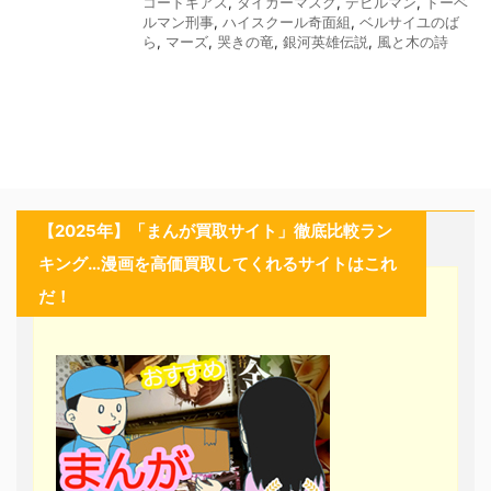
コードギアス
,
タイガーマスク
,
デビルマン
,
ドーベ
ルマン刑事
,
ハイスクール奇面組
,
ベルサイユのば
ら
,
マーズ
,
哭きの竜
,
銀河英雄伝説
,
風と木の詩
【2025年】「まんが買取サイト」徹底比較ラン
キング…漫画を高価買取してくれるサイトはこれ
だ！