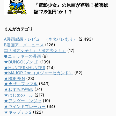
『電影少女』の原画が盗難！被害総
額“7.5億円”か！？
まんがカテゴリ
A漫画感想・レビュー（ネタバレあり）
(2,493)
B漫画アニメニュース
(126)
◎「漫才女子！」「漫才少女！」
(17)
●ニョッキーの漫画
(9)
★BUNGO(ブンゴ)
(109)
★HUNTER×HUNTER
(24)
★MAJOR 2nd（メジャーセカンド）
(82)
★ROPPEN
(23)
★★ザ・ファブル
(543)
★ねずみの初恋
(74)
★はじめの一歩
(217)
★アンダーニンジャ
(19)
★ウインドブレーカー
(64)
★キャプテン2
(122)