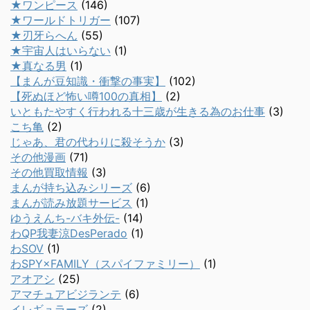
★ワンピース
(146)
★ワールドトリガー
(107)
★刃牙らへん
(55)
★宇宙人はいらない
(1)
★真なる男
(1)
【まんが豆知識・衝撃の事実】
(102)
【死ぬほど怖い噂100の真相】
(2)
いともたやすく行われる十三歳が生きる為のお仕事
(3)
こち亀
(2)
じゃあ、君の代わりに殺そうか
(3)
その他漫画
(71)
その他買取情報
(3)
まんが持ち込みシリーズ
(6)
まんが読み放題サービス
(1)
ゆうえんち-バキ外伝-
(14)
わQP我妻涼DesPerado
(1)
わSOV
(1)
わSPY×FAMILY（スパイファミリー）
(1)
アオアシ
(25)
アマチュアビジランテ
(6)
イレギュラーズ
(2)