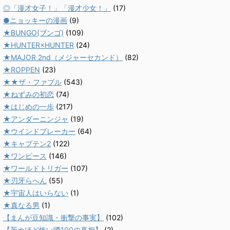
◎「漫才女子！」「漫才少女！」
(17)
●ニョッキーの漫画
(9)
★BUNGO(ブンゴ)
(109)
★HUNTER×HUNTER
(24)
★MAJOR 2nd（メジャーセカンド）
(82)
★ROPPEN
(23)
★★ザ・ファブル
(543)
★ねずみの初恋
(74)
★はじめの一歩
(217)
★アンダーニンジャ
(19)
★ウインドブレーカー
(64)
★キャプテン2
(122)
★ワンピース
(146)
★ワールドトリガー
(107)
★刃牙らへん
(55)
★宇宙人はいらない
(1)
★真なる男
(1)
【まんが豆知識・衝撃の事実】
(102)
【死ぬほど怖い噂100の真相】
(2)