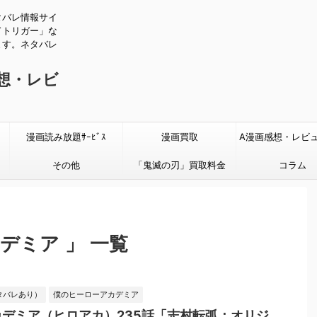
タバレ情報サイ
ドトリガー」な
ます。ネタバレ
感想・レビ
漫画読み放題ｻｰﾋﾞｽ
漫画買取
A漫画感想・レビ
その他
「鬼滅の刃」買取料金
タバレあり
コラム
デミア 」 一覧
タバレあり）
僕のヒーローアカデミア
デミア（ヒロアカ）235話「志村転弧：オリジ