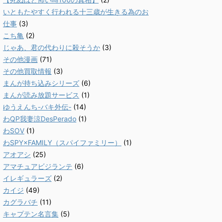
いともたやすく行われる十三歳が生きる為のお
仕事
(3)
こち亀
(2)
じゃあ、君の代わりに殺そうか
(3)
その他漫画
(71)
その他買取情報
(3)
まんが持ち込みシリーズ
(6)
まんが読み放題サービス
(1)
ゆうえんち-バキ外伝-
(14)
わQP我妻涼DesPerado
(1)
わSOV
(1)
わSPY×FAMILY（スパイファミリー）
(1)
アオアシ
(25)
アマチュアビジランテ
(6)
イレギュラーズ
(2)
カイジ
(49)
カグラバチ
(11)
キャプテン名言集
(5)