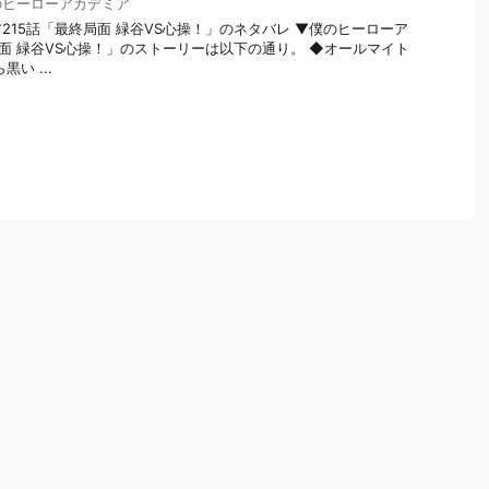
のヒーローアカデミア
215話「最終局面 緑谷VS心操！」のネタバレ ▼僕のヒーローア
局面 緑谷VS心操！」のストーリーは以下の通り。 ◆オールマイト
い ...