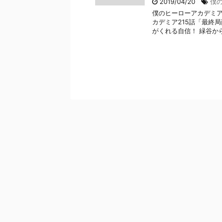
2019/04/20
僕
僕のヒーローアカデミア
カデミア215話「最終
がくれる自信！ 緑谷から黒