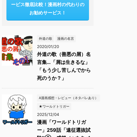
ービス徹底比較！漫画村の代わりの
お勧めサービス！
外道の歌
漫画の名言
2020/01/20
外道の歌（善悪の屑）名
言集…「屑は生きるな」
「もう少し苦しんでから
死のうか？」
A漫画感想・レビュー（ネタバレあり）
★ワールドトリガー
2025/12/04
漫画「ワールドトリガ
ー」259話「遠征選抜試