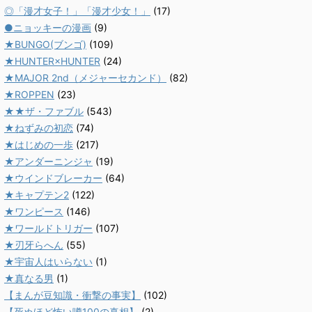
◎「漫才女子！」「漫才少女！」
(17)
●ニョッキーの漫画
(9)
★BUNGO(ブンゴ)
(109)
★HUNTER×HUNTER
(24)
★MAJOR 2nd（メジャーセカンド）
(82)
★ROPPEN
(23)
★★ザ・ファブル
(543)
★ねずみの初恋
(74)
★はじめの一歩
(217)
★アンダーニンジャ
(19)
★ウインドブレーカー
(64)
★キャプテン2
(122)
★ワンピース
(146)
★ワールドトリガー
(107)
★刃牙らへん
(55)
★宇宙人はいらない
(1)
★真なる男
(1)
【まんが豆知識・衝撃の事実】
(102)
【死ぬほど怖い噂100の真相】
(2)