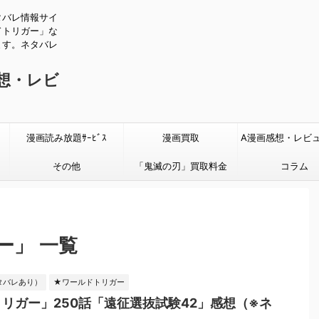
タバレ情報サイ
ドトリガー」な
ます。ネタバレ
感想・レビ
漫画読み放題ｻｰﾋﾞｽ
漫画買取
A漫画感想・レビ
その他
「鬼滅の刃」買取料金
タバレあり
コラム
ー」 一覧
タバレあり）
★ワールドトリガー
リガー」250話「遠征選抜試験42」感想（※ネ