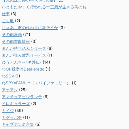
いともたやすく行われる十三歳が生きる為のお
仕事
(3)
こち亀
(2)
じゃあ、君の代わりに殺そうか
(3)
その他漫画
(71)
その他買取情報
(3)
まんが持ち込みシリーズ
(6)
まんが読み放題サービス
(1)
ゆうえんち-バキ外伝-
(14)
わQP我妻涼DesPerado
(1)
わSOV
(1)
わSPY×FAMILY（スパイファミリー）
(1)
アオアシ
(25)
アマチュアビジランテ
(6)
イレギュラーズ
(2)
カイジ
(49)
カグラバチ
(11)
キャプテン名言集
(5)