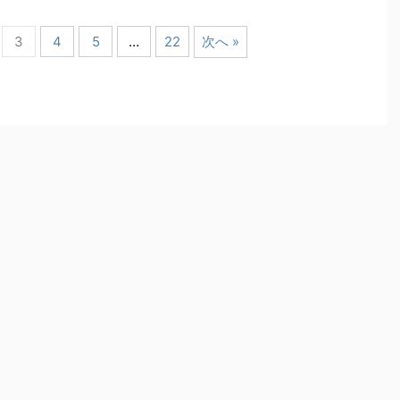
3
4
5
…
22
次へ »