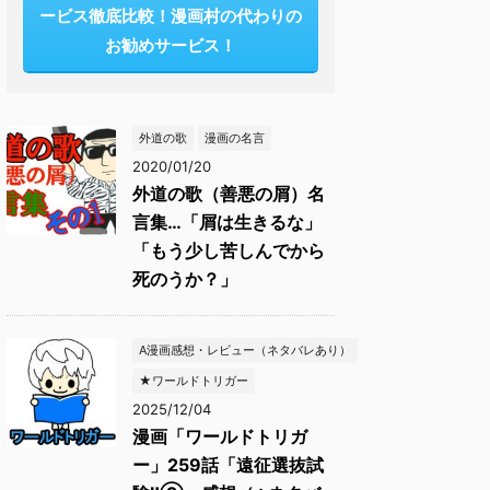
ービス徹底比較！漫画村の代わりの
お勧めサービス！
外道の歌
漫画の名言
2020/01/20
外道の歌（善悪の屑）名
言集…「屑は生きるな」
「もう少し苦しんでから
死のうか？」
A漫画感想・レビュー（ネタバレあり）
★ワールドトリガー
2025/12/04
漫画「ワールドトリガ
ー」259話「遠征選抜試