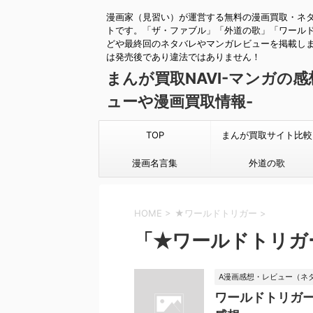
漫画家（見習い）が運営する無料の漫画買取・ネ
トです。「ザ・ファブル」「外道の歌」「ワール
どや最終回のネタバレやマンガレビューを掲載し
は発売後であり違法ではありません！
まんが買取NAVI-マンガの
ューや漫画買取情報-
TOP
まんが買取サイト比較
漫画名言集
外道の歌
HOME
>
★ワールドトリガー
>
「★ワールドトリガ
A漫画感想・レビュー（ネ
ワールドトリガー