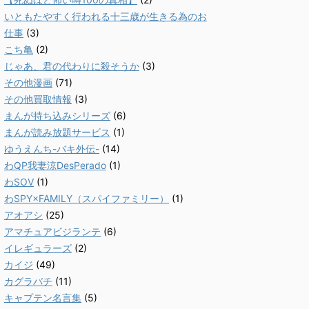
いともたやすく行われる十三歳が生きる為のお
仕事
(3)
こち亀
(2)
じゃあ、君の代わりに殺そうか
(3)
その他漫画
(71)
その他買取情報
(3)
まんが持ち込みシリーズ
(6)
まんが読み放題サービス
(1)
ゆうえんち-バキ外伝-
(14)
わQP我妻涼DesPerado
(1)
わSOV
(1)
わSPY×FAMILY（スパイファミリー）
(1)
アオアシ
(25)
アマチュアビジランテ
(6)
イレギュラーズ
(2)
カイジ
(49)
カグラバチ
(11)
キャプテン名言集
(5)