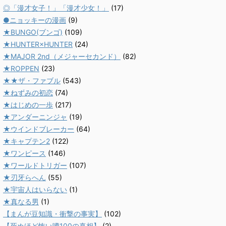
◎「漫才女子！」「漫才少女！」
(17)
●ニョッキーの漫画
(9)
★BUNGO(ブンゴ)
(109)
★HUNTER×HUNTER
(24)
★MAJOR 2nd（メジャーセカンド）
(82)
★ROPPEN
(23)
★★ザ・ファブル
(543)
★ねずみの初恋
(74)
★はじめの一歩
(217)
★アンダーニンジャ
(19)
★ウインドブレーカー
(64)
★キャプテン2
(122)
★ワンピース
(146)
★ワールドトリガー
(107)
★刃牙らへん
(55)
★宇宙人はいらない
(1)
★真なる男
(1)
【まんが豆知識・衝撃の事実】
(102)
【死ぬほど怖い噂100の真相】
(2)