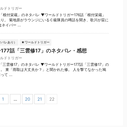
ルドトリガー
話「根付栄蔵」のネタバレ ▼ワールドトリガー176話「根付栄蔵」
り。 菊地原がラウンジにいるＣ級隊員の噂話を聞き、歌川が栞に
イバー ...
タバレあり）
★ワールドトリガー
177話「三雲修17」のネタバレ・感想
ルドトリガー
「三雲修17」のネタバレ ▼ワールドトリガー177話「三雲修17」の
。 東「雨取は大丈夫か？」と聞かれた修。 人を撃てなかった鳩
て ...
1
…
20
21
22