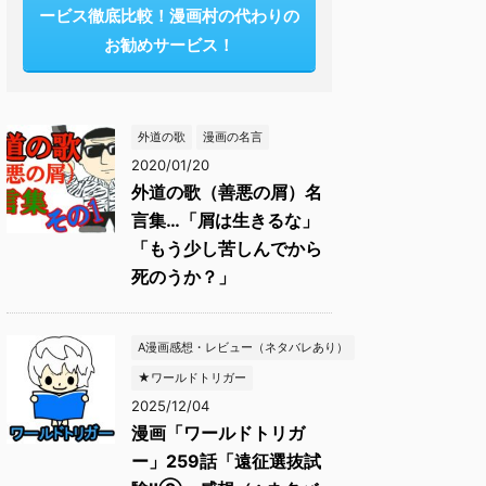
ービス徹底比較！漫画村の代わりの
お勧めサービス！
外道の歌
漫画の名言
2020/01/20
外道の歌（善悪の屑）名
言集…「屑は生きるな」
「もう少し苦しんでから
死のうか？」
A漫画感想・レビュー（ネタバレあり）
★ワールドトリガー
2025/12/04
漫画「ワールドトリガ
ー」259話「遠征選抜試