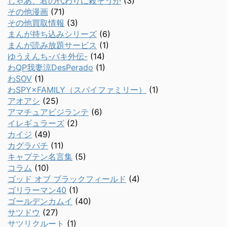
じゃあ、君の代わりに殺そうか
(3)
その他漫画
(71)
その他買取情報
(3)
まんが持ち込みシリーズ
(6)
まんが読み放題サービス
(1)
ゆうえんち-バキ外伝-
(14)
わQP我妻涼DesPerado
(1)
わSOV
(1)
わSPY×FAMILY（スパイファミリー）
(1)
アオアシ
(25)
アマチュアビジランテ
(6)
イレギュラーズ
(2)
カイジ
(49)
カグラバチ
(11)
キャプテン名言集
(5)
コラム
(10)
ゴッド オブ ブラックフィールド
(4)
ゴリラーマン40
(1)
ゴールデンカムイ
(40)
サツドウ
(27)
サツリクルート
(1)