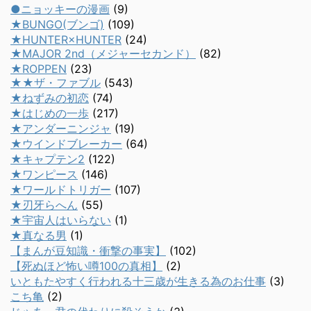
●ニョッキーの漫画
(9)
★BUNGO(ブンゴ)
(109)
★HUNTER×HUNTER
(24)
★MAJOR 2nd（メジャーセカンド）
(82)
★ROPPEN
(23)
★★ザ・ファブル
(543)
★ねずみの初恋
(74)
★はじめの一歩
(217)
★アンダーニンジャ
(19)
★ウインドブレーカー
(64)
★キャプテン2
(122)
★ワンピース
(146)
★ワールドトリガー
(107)
★刃牙らへん
(55)
★宇宙人はいらない
(1)
★真なる男
(1)
【まんが豆知識・衝撃の事実】
(102)
【死ぬほど怖い噂100の真相】
(2)
いともたやすく行われる十三歳が生きる為のお仕事
(3)
こち亀
(2)