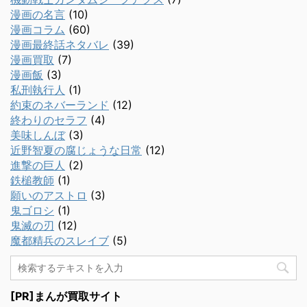
漫画の名言
(10)
漫画コラム
(60)
漫画最終話ネタバレ
(39)
漫画買取
(7)
漫画飯
(3)
私刑執行人
(1)
約束のネバーランド
(12)
終わりのセラフ
(4)
美味しんぼ
(3)
近野智夏の腐じょうな日常
(12)
進撃の巨人
(2)
鉄槌教師
(1)
願いのアストロ
(3)
鬼ゴロシ
(1)
鬼滅の刃
(12)
魔都精兵のスレイブ
(5)
[PR]まんが買取サイト