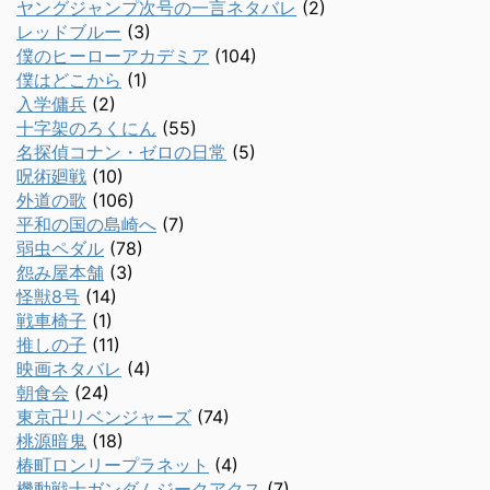
ヤングジャンプ次号の一言ネタバレ
(2)
レッドブルー
(3)
僕のヒーローアカデミア
(104)
僕はどこから
(1)
入学傭兵
(2)
十字架のろくにん
(55)
名探偵コナン・ゼロの日常
(5)
呪術廻戦
(10)
外道の歌
(106)
平和の国の島崎へ
(7)
弱虫ペダル
(78)
怨み屋本舗
(3)
怪獣8号
(14)
戦車椅子
(1)
推しの子
(11)
映画ネタバレ
(4)
朝食会
(24)
東京卍リベンジャーズ
(74)
桃源暗鬼
(18)
椿町ロンリープラネット
(4)
機動戦士ガンダムジークアクス
(7)