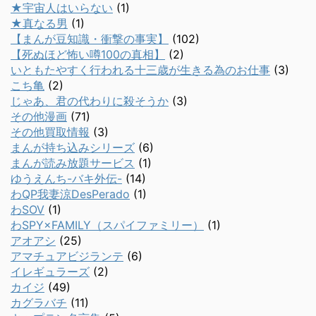
★宇宙人はいらない
(1)
★真なる男
(1)
【まんが豆知識・衝撃の事実】
(102)
【死ぬほど怖い噂100の真相】
(2)
いともたやすく行われる十三歳が生きる為のお仕事
(3)
こち亀
(2)
じゃあ、君の代わりに殺そうか
(3)
その他漫画
(71)
その他買取情報
(3)
まんが持ち込みシリーズ
(6)
まんが読み放題サービス
(1)
ゆうえんち-バキ外伝-
(14)
わQP我妻涼DesPerado
(1)
わSOV
(1)
わSPY×FAMILY（スパイファミリー）
(1)
アオアシ
(25)
アマチュアビジランテ
(6)
イレギュラーズ
(2)
カイジ
(49)
カグラバチ
(11)