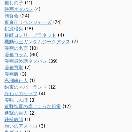
推しの子
(11)
映画ネタバレ
(4)
朝食会
(24)
東京卍リベンジャーズ
(74)
桃源暗鬼
(18)
椿町ロンリープラネット
(4)
機動戦士ガンダムジークアクス
(7)
漫画の名言
(10)
漫画コラム
(60)
漫画最終話ネタバレ
(39)
漫画買取
(7)
漫画飯
(3)
私刑執行人
(1)
約束のネバーランド
(12)
終わりのセラフ
(4)
美味しんぼ
(3)
近野智夏の腐じょうな日常
(12)
進撃の巨人
(2)
鉄槌教師
(1)
願いのアストロ
(3)