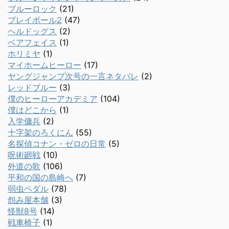
ブルーロック
(21)
プレイボール2
(47)
ヘルドッグス
(2)
ベアフェイス
(1)
ホリミヤ
(1)
マイホームヒーロー
(17)
ヤングジャンプ次号の一言ネタバレ
(2)
レッドブルー
(3)
僕のヒーローアカデミア
(104)
僕はどこから
(1)
入学傭兵
(2)
十字架のろくにん
(55)
名探偵コナン・ゼロの日常
(5)
呪術廻戦
(10)
外道の歌
(106)
平和の国の島崎へ
(7)
弱虫ペダル
(78)
怨み屋本舗
(3)
怪獣8号
(14)
戦車椅子
(1)