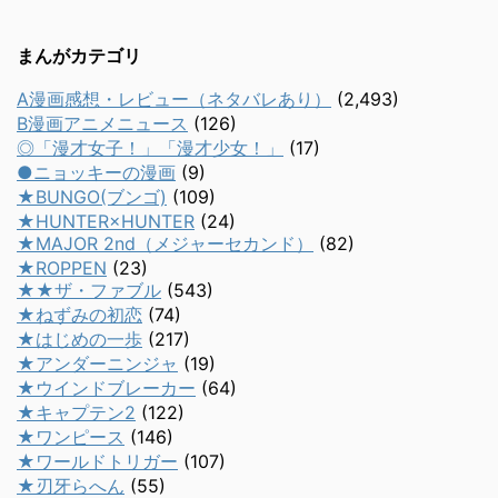
まんがカテゴリ
A漫画感想・レビュー（ネタバレあり）
(2,493)
B漫画アニメニュース
(126)
◎「漫才女子！」「漫才少女！」
(17)
●ニョッキーの漫画
(9)
★BUNGO(ブンゴ)
(109)
★HUNTER×HUNTER
(24)
★MAJOR 2nd（メジャーセカンド）
(82)
★ROPPEN
(23)
★★ザ・ファブル
(543)
★ねずみの初恋
(74)
★はじめの一歩
(217)
★アンダーニンジャ
(19)
★ウインドブレーカー
(64)
★キャプテン2
(122)
★ワンピース
(146)
★ワールドトリガー
(107)
★刃牙らへん
(55)