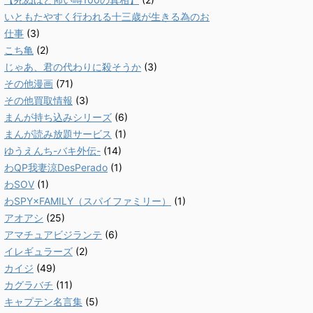
いともたやすく行われる十三歳が生きる為のお
仕事
(3)
こち亀
(2)
じゃあ、君の代わりに殺そうか
(3)
その他漫画
(71)
その他買取情報
(3)
まんが持ち込みシリーズ
(6)
まんが読み放題サービス
(1)
ゆうえんち-バキ外伝-
(14)
わQP我妻涼DesPerado
(1)
わSOV
(1)
わSPY×FAMILY（スパイファミリー）
(1)
アオアシ
(25)
アマチュアビジランテ
(6)
イレギュラーズ
(2)
カイジ
(49)
カグラバチ
(11)
キャプテン名言集
(5)