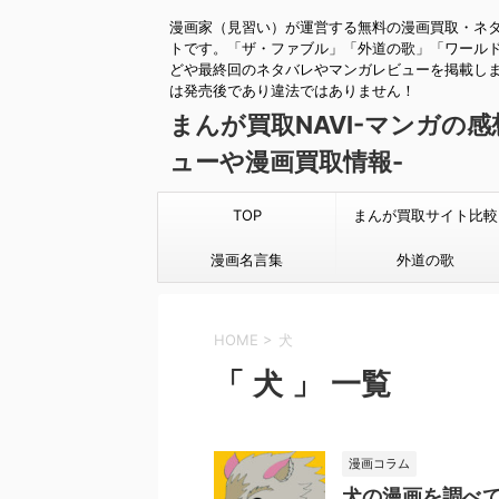
漫画家（見習い）が運営する無料の漫画買取・ネ
トです。「ザ・ファブル」「外道の歌」「ワール
どや最終回のネタバレやマンガレビューを掲載し
は発売後であり違法ではありません！
まんが買取NAVI-マンガの
ューや漫画買取情報-
TOP
まんが買取サイト比較
漫画名言集
外道の歌
HOME
>
犬
「 犬 」 一覧
漫画コラム
犬の漫画を調べ