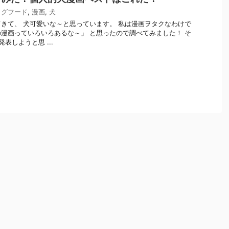
ッグフード
,
漫画
,
犬
きて、 犬可愛いな～と思っています。 私は漫画ヲタクなわけで
漫画っていろいろあるな～」 と思ったので調べてみました！ そ
表しようと思 ...