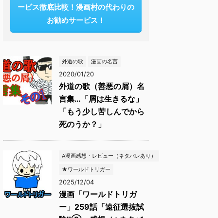
ービス徹底比較！漫画村の代わりの
お勧めサービス！
外道の歌
漫画の名言
2020/01/20
外道の歌（善悪の屑）名
言集…「屑は生きるな」
「もう少し苦しんでから
死のうか？」
A漫画感想・レビュー（ネタバレあり）
★ワールドトリガー
2025/12/04
漫画「ワールドトリガ
ー」259話「遠征選抜試