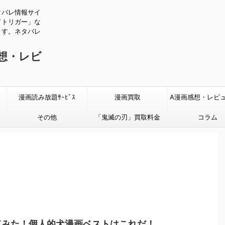
タバレ情報サイ
ドトリガー」な
ます。ネタバレ
感想・レビ
漫画読み放題ｻｰﾋﾞｽ
漫画買取
A漫画感想・レビ
その他
「鬼滅の刃」買取料金
タバレあり
コラム
てみた！個人的犬漫画ベストはこれだ！