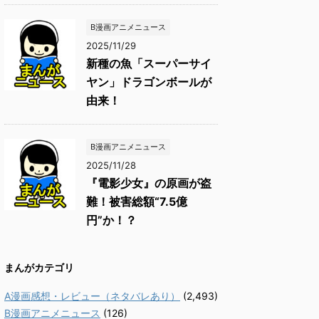
B漫画アニメニュース
2025/11/29
新種の魚「スーパーサイ
ヤン」ドラゴンボールが
由来！
B漫画アニメニュース
2025/11/28
『電影少女』の原画が盗
難！被害総額“7.5億
円”か！？
まんがカテゴリ
A漫画感想・レビュー（ネタバレあり）
(2,493)
B漫画アニメニュース
(126)