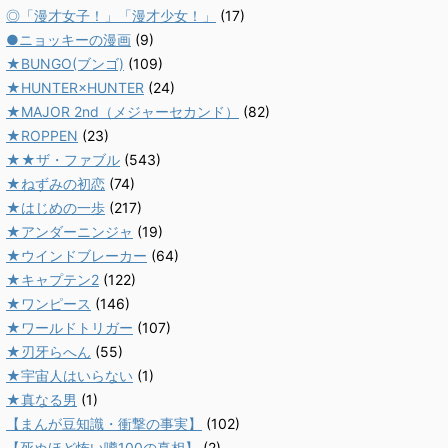
◎「漫才女子！」「漫才少女！」
(17)
●ニョッキーの漫画
(9)
★BUNGO(ブンゴ)
(109)
★HUNTER×HUNTER
(24)
★MAJOR 2nd（メジャーセカンド）
(82)
★ROPPEN
(23)
★★ザ・ファブル
(543)
★ねずみの初恋
(74)
★はじめの一歩
(217)
★アンダーニンジャ
(19)
★ウインドブレーカー
(64)
★キャプテン2
(122)
★ワンピース
(146)
★ワールドトリガー
(107)
★刃牙らへん
(55)
★宇宙人はいらない
(1)
★真なる男
(1)
【まんが豆知識・衝撃の事実】
(102)
【死ぬほど怖い噂100の真相】
(2)