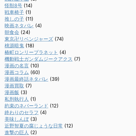
怪獣8号
(14)
戦車椅子
(1)
推しの子
(11)
映画ネタバレ
(4)
朝食会
(24)
東京卍リベンジャーズ
(74)
桃源暗鬼
(18)
椿町ロンリープラネット
(4)
機動戦士ガンダムジークアクス
(7)
漫画の名言
(10)
漫画コラム
(60)
漫画最終話ネタバレ
(39)
漫画買取
(7)
漫画飯
(3)
私刑執行人
(1)
約束のネバーランド
(12)
終わりのセラフ
(4)
美味しんぼ
(3)
近野智夏の腐じょうな日常
(12)
進撃の巨人
(2)