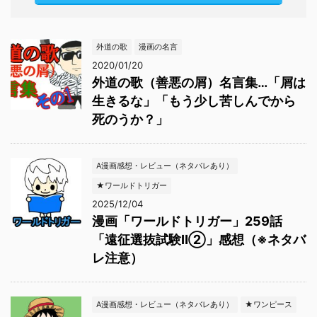
外道の歌
漫画の名言
2020/01/20
外道の歌（善悪の屑）名言集…「屑は
生きるな」「もう少し苦しんでから
死のうか？」
A漫画感想・レビュー（ネタバレあり）
★ワールドトリガー
2025/12/04
漫画「ワールドトリガー」259話
「遠征選抜試験Ⅱ②」感想（※ネタバ
レ注意）
A漫画感想・レビュー（ネタバレあり）
★ワンピース