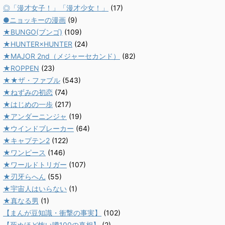
◎「漫才女子！」「漫才少女！」
(17)
●ニョッキーの漫画
(9)
★BUNGO(ブンゴ)
(109)
★HUNTER×HUNTER
(24)
★MAJOR 2nd（メジャーセカンド）
(82)
★ROPPEN
(23)
★★ザ・ファブル
(543)
★ねずみの初恋
(74)
★はじめの一歩
(217)
★アンダーニンジャ
(19)
★ウインドブレーカー
(64)
★キャプテン2
(122)
★ワンピース
(146)
★ワールドトリガー
(107)
★刃牙らへん
(55)
★宇宙人はいらない
(1)
★真なる男
(1)
【まんが豆知識・衝撃の事実】
(102)
【死ぬほど怖い噂100の真相】
(2)