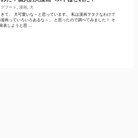
ッグフード
,
漫画
,
犬
きて、 犬可愛いな～と思っています。 私は漫画ヲタクなわけで
漫画っていろいろあるな～」 と思ったので調べてみました！ そ
表しようと思 ...