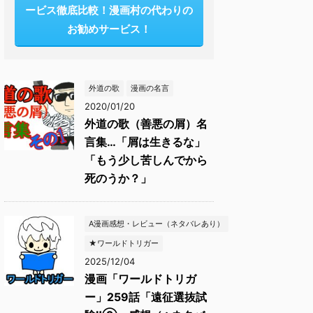
ービス徹底比較！漫画村の代わりの
お勧めサービス！
外道の歌
漫画の名言
2020/01/20
外道の歌（善悪の屑）名
言集…「屑は生きるな」
「もう少し苦しんでから
死のうか？」
A漫画感想・レビュー（ネタバレあり）
★ワールドトリガー
2025/12/04
漫画「ワールドトリガ
ー」259話「遠征選抜試