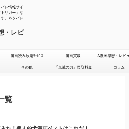
タバレ情報サイ
ドトリガー」な
ます。ネタバレ
感想・レビ
漫画読み放題ｻｰﾋﾞｽ
漫画買取
A漫画感想・レビ
その他
「鬼滅の刃」買取料金
タバレあり
コラム
一覧
てみた！個人的犬漫画ベストはこれだ！