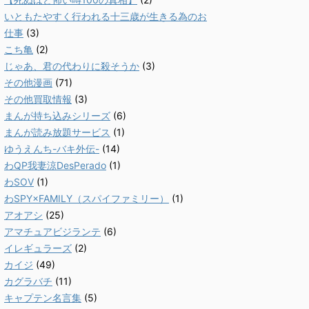
いともたやすく行われる十三歳が生きる為のお
仕事
(3)
こち亀
(2)
じゃあ、君の代わりに殺そうか
(3)
その他漫画
(71)
その他買取情報
(3)
まんが持ち込みシリーズ
(6)
まんが読み放題サービス
(1)
ゆうえんち-バキ外伝-
(14)
わQP我妻涼DesPerado
(1)
わSOV
(1)
わSPY×FAMILY（スパイファミリー）
(1)
アオアシ
(25)
アマチュアビジランテ
(6)
イレギュラーズ
(2)
カイジ
(49)
カグラバチ
(11)
キャプテン名言集
(5)