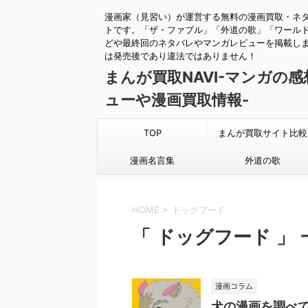
漫画家（見習い）が運営する無料の漫画買取・ネ
トです。「ザ・ファブル」「外道の歌」「ワール
どや最終回のネタバレやマンガレビューを掲載し
は発売後であり違法ではありません！
まんが買取NAVI-マンガの
ューや漫画買取情報-
TOP
まんが買取サイト比較
漫画名言集
外道の歌
HOME
>
ドッグフード
「 ドッグフード 」 
漫画コラム
犬の漫画を調べ