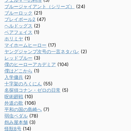
フェルマーの料理
(3)
ブルージャイアント（シリーズ）
(24)
ブルーロック
(21)
プレイボール2
(47)
ヘルドッグス
(2)
ベアフェイス
(1)
ホリミヤ
(1)
マイホームヒーロー
(17)
ヤングジャンプ次号の一言ネタバレ
(2)
レッドブルー
(3)
僕のヒーローアカデミア
(104)
僕はどこから
(1)
入学傭兵
(2)
十字架のろくにん
(55)
名探偵コナン・ゼロの日常
(5)
呪術廻戦
(10)
外道の歌
(106)
平和の国の島崎へ
(7)
弱虫ペダル
(78)
怨み屋本舗
(3)
怪獣8号
(14)