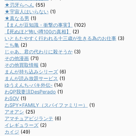
★刃牙らへん
(55)
★宇宙人はいらない
(1)
★真なる男
(1)
【まんが豆知識・衝撃の事実】
(102)
【死ぬほど怖い噂100の真相】
(2)
いともたやすく行われる十三歳が生きる為のお仕事
(3)
こち亀
(2)
じゃあ、君の代わりに殺そうか
(3)
その他漫画
(71)
その他買取情報
(3)
まんが持ち込みシリーズ
(6)
まんが読み放題サービス
(1)
ゆうえんち-バキ外伝-
(14)
わQP我妻涼DesPerado
(1)
わSOV
(1)
わSPY×FAMILY（スパイファミリー）
(1)
アオアシ
(25)
アマチュアビジランテ
(6)
イレギュラーズ
(2)
カイジ
(49)