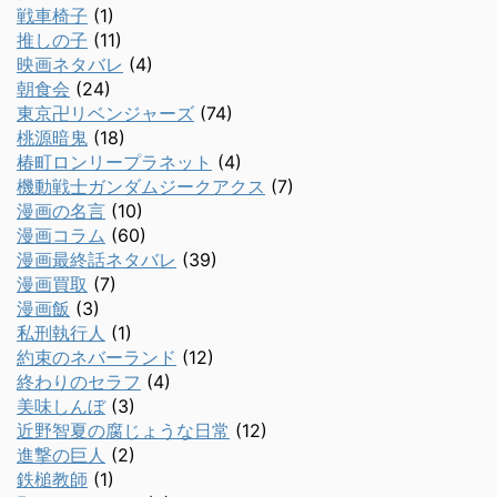
戦車椅子
(1)
推しの子
(11)
映画ネタバレ
(4)
朝食会
(24)
東京卍リベンジャーズ
(74)
桃源暗鬼
(18)
椿町ロンリープラネット
(4)
機動戦士ガンダムジークアクス
(7)
漫画の名言
(10)
漫画コラム
(60)
漫画最終話ネタバレ
(39)
漫画買取
(7)
漫画飯
(3)
私刑執行人
(1)
約束のネバーランド
(12)
終わりのセラフ
(4)
美味しんぼ
(3)
近野智夏の腐じょうな日常
(12)
進撃の巨人
(2)
鉄槌教師
(1)