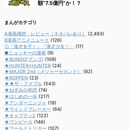
額“7.5億円”か！？
まんがカテゴリ
A漫画感想・レビュー（ネタバレあり）
(2,493)
B漫画アニメニュース
(126)
◎「漫才女子！」「漫才少女！」
(17)
●ニョッキーの漫画
(9)
★BUNGO(ブンゴ)
(109)
★HUNTER×HUNTER
(24)
★MAJOR 2nd（メジャーセカンド）
(82)
★ROPPEN
(23)
★★ザ・ファブル
(543)
★ねずみの初恋
(74)
★はじめの一歩
(217)
★アンダーニンジャ
(19)
★ウインドブレーカー
(64)
★キャプテン2
(122)
★ワンピース
(146)
★ワールドトリガー
(107)