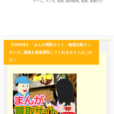
ゲーム
,
マンガ
,
漫画
,
開封動画
,
鬼滅
,
鬼滅の刃
【2025年】「まんが買取サイト」徹底比較ラン
キング…漫画を高価買取してくれるサイトはこれ
だ！