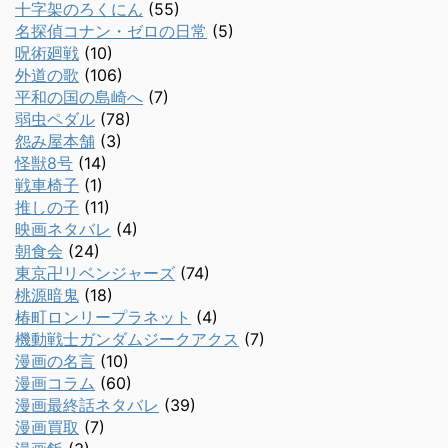
十字架のろくにん
(55)
名探偵コナン・ゼロの日常
(5)
呪術廻戦
(10)
外道の歌
(106)
平和の国の島崎へ
(7)
弱虫ペダル
(78)
怨み屋本舗
(3)
怪獣8号
(14)
戦車椅子
(1)
推しの子
(11)
映画ネタバレ
(4)
朝食会
(24)
東京卍リベンジャーズ
(74)
桃源暗鬼
(18)
椿町ロンリープラネット
(4)
機動戦士ガンダムジークアクス
(7)
漫画の名言
(10)
漫画コラム
(60)
漫画最終話ネタバレ
(39)
漫画買取
(7)