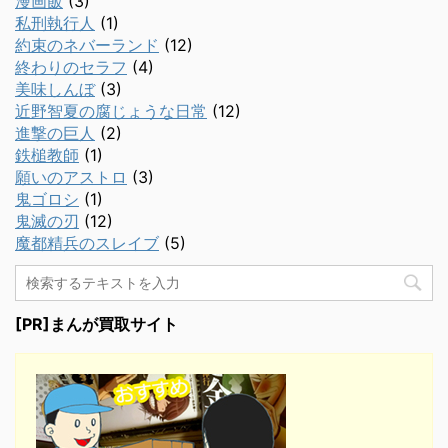
漫画飯
(3)
私刑執行人
(1)
約束のネバーランド
(12)
終わりのセラフ
(4)
美味しんぼ
(3)
近野智夏の腐じょうな日常
(12)
進撃の巨人
(2)
鉄槌教師
(1)
願いのアストロ
(3)
鬼ゴロシ
(1)
鬼滅の刃
(12)
魔都精兵のスレイブ
(5)
[PR]まんが買取サイト