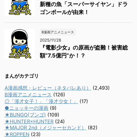
新種の魚「スーパーサイヤン」ドラ
ゴンボールが由来！
B漫画アニメニュース
2025/11/28
『電影少女』の原画が盗難！被害総
額“7.5億円”か！？
まんがカテゴリ
A漫画感想・レビュー（ネタバレあり）
(2,493)
B漫画アニメニュース
(126)
◎「漫才女子！」「漫才少女！」
(17)
●ニョッキーの漫画
(9)
★BUNGO(ブンゴ)
(109)
★HUNTER×HUNTER
(24)
★MAJOR 2nd（メジャーセカンド）
(82)
★ROPPEN
(23)