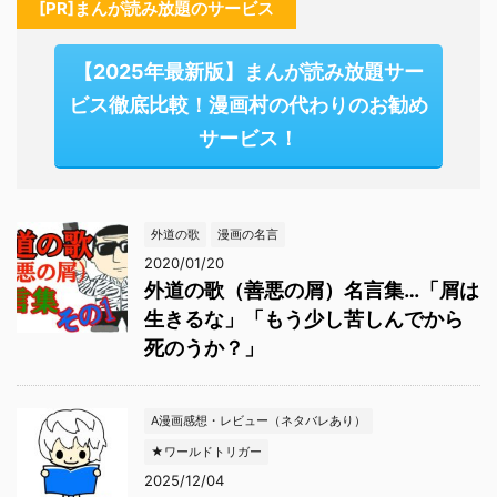
[PR]まんが読み放題のサービス
【2025年最新版】まんが読み放題サー
ビス徹底比較！漫画村の代わりのお勧め
サービス！
外道の歌
漫画の名言
2020/01/20
外道の歌（善悪の屑）名言集…「屑は
生きるな」「もう少し苦しんでから
死のうか？」
A漫画感想・レビュー（ネタバレあり）
★ワールドトリガー
2025/12/04