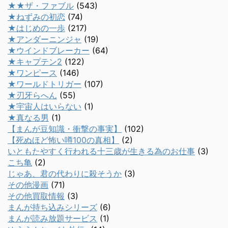
★★ザ・ファブル
(543)
★ねずみの初恋
(74)
★はじめの一歩
(217)
★アンダーニンジャ
(19)
★ウインドブレーカー
(64)
★キャプテン2
(122)
★ワンピース
(146)
★ワールドトリガー
(107)
★刃牙らへん
(55)
★宇宙人はいらない
(1)
★真なる男
(1)
【まんが豆知識・衝撃の事実】
(102)
【死ぬほど怖い噂100の真相】
(2)
いともたやすく行われる十三歳が生きる為のお仕事
(3)
こち亀
(2)
じゃあ、君の代わりに殺そうか
(3)
その他漫画
(71)
その他買取情報
(3)
まんが持ち込みシリーズ
(6)
まんが読み放題サービス
(1)