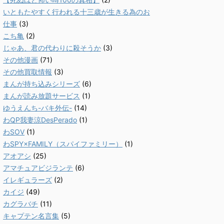
いともたやすく行われる十三歳が生きる為のお
仕事
(3)
こち亀
(2)
じゃあ、君の代わりに殺そうか
(3)
その他漫画
(71)
その他買取情報
(3)
まんが持ち込みシリーズ
(6)
まんが読み放題サービス
(1)
ゆうえんち-バキ外伝-
(14)
わQP我妻涼DesPerado
(1)
わSOV
(1)
わSPY×FAMILY（スパイファミリー）
(1)
アオアシ
(25)
アマチュアビジランテ
(6)
イレギュラーズ
(2)
カイジ
(49)
カグラバチ
(11)
キャプテン名言集
(5)