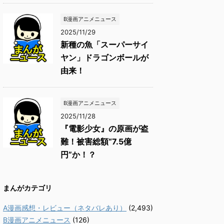
B漫画アニメニュース
2025/11/29
新種の魚「スーパーサイ
ヤン」ドラゴンボールが
由来！
B漫画アニメニュース
2025/11/28
『電影少女』の原画が盗
難！被害総額“7.5億
円”か！？
まんがカテゴリ
A漫画感想・レビュー（ネタバレあり）
(2,493)
B漫画アニメニュース
(126)