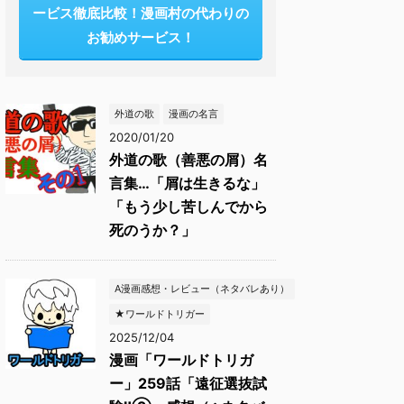
ービス徹底比較！漫画村の代わりの
お勧めサービス！
外道の歌
漫画の名言
2020/01/20
外道の歌（善悪の屑）名
言集…「屑は生きるな」
「もう少し苦しんでから
死のうか？」
A漫画感想・レビュー（ネタバレあり）
★ワールドトリガー
2025/12/04
漫画「ワールドトリガ
ー」259話「遠征選抜試