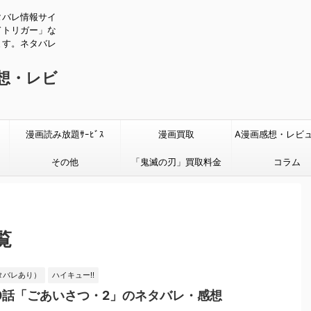
タバレ情報サイ
ドトリガー」な
ます。ネタバレ
感想・レビ
漫画読み放題ｻｰﾋﾞｽ
漫画買取
A漫画感想・レビ
その他
「鬼滅の刃」買取料金
タバレあり
コラム
覧
タバレあり）
ハイキュー!!
0話「ごあいさつ・2」のネタバレ・感想