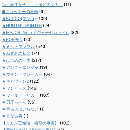
◎「漫才女子！」「漫才少女！」
(17)
●ニョッキーの漫画
(9)
★BUNGO(ブンゴ)
(109)
★HUNTER×HUNTER
(24)
★MAJOR 2nd（メジャーセカンド）
(82)
★ROPPEN
(23)
★★ザ・ファブル
(543)
★ねずみの初恋
(74)
★はじめの一歩
(217)
★アンダーニンジャ
(19)
★ウインドブレーカー
(64)
★キャプテン2
(122)
★ワンピース
(146)
★ワールドトリガー
(107)
★刃牙らへん
(55)
★宇宙人はいらない
(1)
★真なる男
(1)
【まんが豆知識・衝撃の事実】
(102)
【死ぬほど怖い噂100の真相】
(2)