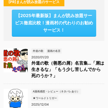
[PR]まんが読み放題のサービス
【2025年最新版】まんが読み放題サー
ビス徹底比較！漫画村の代わりのお勧め
サービス！
外道の歌
漫画の名言
2020/01/20
外道の歌（善悪の屑）名言集…「屑は
生きるな」「もう少し苦しんでから
死のうか？」
A漫画感想・レビュー（ネタバレあり）
★ワールドトリガー
2025/12/04