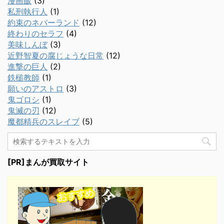
漫画飯
(3)
私刑執行人
(1)
約束のネバーランド
(12)
終わりのセラフ
(4)
美味しんぼ
(3)
近野智夏の腐じょうな日常
(12)
進撃の巨人
(2)
鉄槌教師
(1)
願いのアストロ
(3)
鬼ゴロシ
(1)
鬼滅の刃
(12)
魔都精兵のスレイブ
(5)
[PR]まんが買取サイト