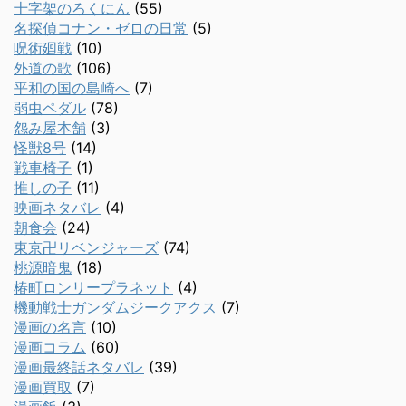
十字架のろくにん
(55)
名探偵コナン・ゼロの日常
(5)
呪術廻戦
(10)
外道の歌
(106)
平和の国の島崎へ
(7)
弱虫ペダル
(78)
怨み屋本舗
(3)
怪獣8号
(14)
戦車椅子
(1)
推しの子
(11)
映画ネタバレ
(4)
朝食会
(24)
東京卍リベンジャーズ
(74)
桃源暗鬼
(18)
椿町ロンリープラネット
(4)
機動戦士ガンダムジークアクス
(7)
漫画の名言
(10)
漫画コラム
(60)
漫画最終話ネタバレ
(39)
漫画買取
(7)