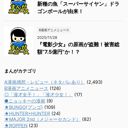
新種の魚「スーパーサイヤン」ドラ
ゴンボールが由来！
B漫画アニメニュース
2025/11/28
『電影少女』の原画が盗難！被害総
額“7.5億円”か！？
まんがカテゴリ
A漫画感想・レビュー（ネタバレあり）
(2,493)
B漫画アニメニュース
(126)
◎「漫才女子！」「漫才少女！」
(17)
●ニョッキーの漫画
(9)
★BUNGO(ブンゴ)
(109)
★HUNTER×HUNTER
(24)
★MAJOR 2nd（メジャーセカンド）
(82)
★ROPPEN
(23)