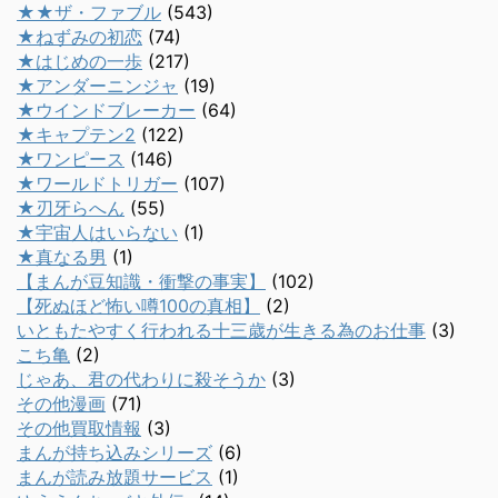
★★ザ・ファブル
(543)
★ねずみの初恋
(74)
★はじめの一歩
(217)
★アンダーニンジャ
(19)
★ウインドブレーカー
(64)
★キャプテン2
(122)
★ワンピース
(146)
★ワールドトリガー
(107)
★刃牙らへん
(55)
★宇宙人はいらない
(1)
★真なる男
(1)
【まんが豆知識・衝撃の事実】
(102)
【死ぬほど怖い噂100の真相】
(2)
いともたやすく行われる十三歳が生きる為のお仕事
(3)
こち亀
(2)
じゃあ、君の代わりに殺そうか
(3)
その他漫画
(71)
その他買取情報
(3)
まんが持ち込みシリーズ
(6)
まんが読み放題サービス
(1)